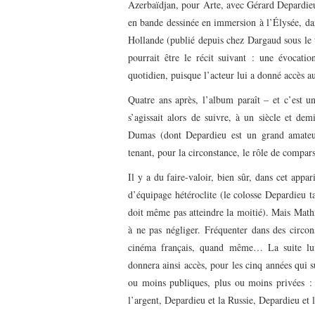
Azerbaïdjan, pour Arte, avec Gérard Depardieu.
en bande dessinée en immersion à l’Élysée, dan
Hollande (publié depuis chez Dargaud sous le 
pourrait être le récit suivant : une évocat
quotidien, puisque l’acteur lui a donné accès au
Quatre ans après, l’album paraît – et c’est u
s’agissait alors de suivre, à un siècle et de
Dumas (dont Depardieu est un grand amateur
tenant, pour la circonstance, le rôle de compa
Il y a du faire-valoir, bien sûr, dans cet app
d’équipage hétéroclite (le colosse Depardieu ta
doit même pas atteindre la moitié). Mais Mathi
à ne pas négliger. Fréquenter dans des circon
cinéma français, quand même… La suite lui 
donnera ainsi accès, pour les cinq années qui su
ou moins publiques, plus ou moins privées : 
l’argent, Depardieu et la Russie, Depardieu et la