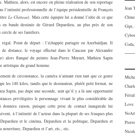
 Mathieu, alors, est encore en pleine réalisation de son reportage
Jean 
s l’intimité professionnelle de l’équipe présidentielle de François
titre
Le Château
). Mais cette équipée lui a donné l’idée de ce que
Chine
ion en bande dessinée de Gérard Depardieu, au plus près de son
Gipi,
 cercle de ses familiers.
Cybo
n régal. Point de départ : l’échappée partagée en Azerbaïdjan. Il
Coda, 
mi de distance, le voyage effectué dans le Caucase par Alexandre
) alors flanqué du peintre Jean-Pierre Moynet, Mathieu Sapin
rse artistique du grand homme.
ariement de circonstance, la caméra n’aimant rien tant que ce genre
Miche
pe les 140 kilos, tandis que le dessinateur, plutôt petit format, ne
Charl
eu Sapin, pas dupe une seconde, sent qu’il y a là une opportunité
Férial
stances privilégiées le personnage vivant le plus considérable du
Love 
donnera raison, puisque cette prise de contact inaugurale lui
NoAr
ivent, à l’intimité de l’acteur dans la plupart de ses frasques plus
Depardieu et le cinéma, Depardieu et la politique, Depardieu et
Pierre
 nourriture, Depardieu et l’art, etc., etc.
Nicol