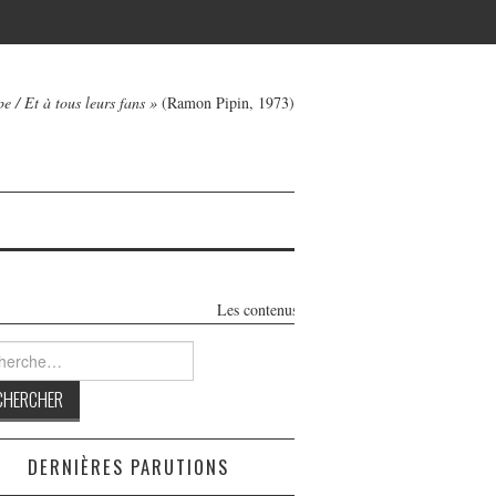
e / Et à tous leurs fans »
(Ramon Pipin, 1973)
Les contenus de ce blog honnête et 100% indépendant 
rcher :
DERNIÈRES PARUTIONS