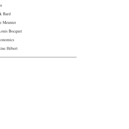
us
ck Bard
e Meunier
Louis Bocquet
tonomics
tine Hébert