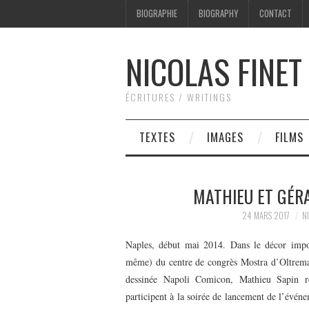
BIOGRAPHIE
BIOGRAPHY
CONTACT
NICOLAS FINET
ÉCRITURES / WRITINGS
TEXTES
IMAGES
FILMS
MATHIEU ET GÉR
24 MARS 2017
NI
Naples, début mai 2014. Dans le décor impos
même) du centre de congrès Mostra d’Oltremar
dessinée Napoli Comicon, Mathieu Sapin ré
participent à la soirée de lancement de l’évén