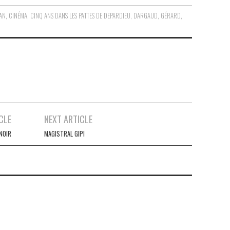
AN
,
CINÉMA
,
CINQ ANS DANS LES PATTES DE DEPARDIEU
,
DARGAUD
,
GÉRARD
,
CLE
NEXT ARTICLE
NOIR
MAGISTRAL GIPI