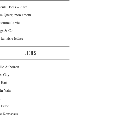
Teulé, 1953 – 2022
se Queer, mon amour
 comme la vie
rgs & Co
fantaisie lettrée
LIENS
lle Auboiron
es Guy
 Hart
In Vain
t
 Pelot
as Rousseaux