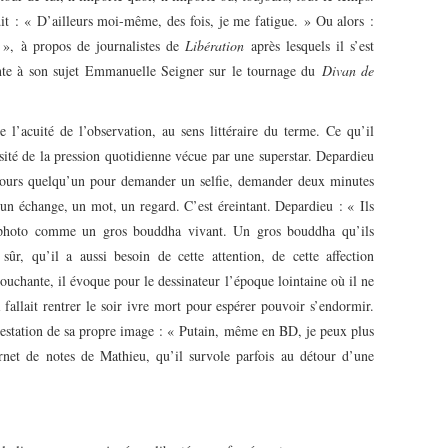
 dit : « D’ailleurs moi-même, des fois, je me fatigue. » Ou alors :
 », à propos de journalistes de
Libération
après lesquels il s’est
e à son sujet Emmanuelle Seigner sur le tournage du
Divan de
te l’acuité de l’observation, au sens littéraire du terme. Ce qu’il
nsité de la pression quotidienne vécue par une superstar. Depardieu
toujours quelqu’un pour demander un selfie, demander deux minutes
un échange, un mot, un regard. C’est éreintant. Depardieu : « Ils
 photo comme un gros bouddha vivant. Un gros bouddha qu’ils
ûr, qu’il a aussi besoin de cette attention, de cette affection
touchante, il évoque pour le dessinateur l’époque lointaine où il ne
i fallait rentrer le soir ivre mort pour espérer pouvoir s’endormir.
étestation de sa propre image : « Putain, même en BD, je peux plus
arnet de notes de Mathieu, qu’il survole parfois au détour d’une