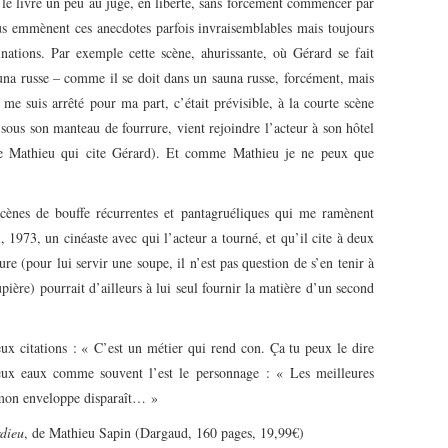
s le livre un peu au jugé, en liberté, sans forcément commencer par
ous emmènent ces anecdotes parfois invraisemblables mais toujours
inations. Par exemple cette scène, ahurissante, où Gérard se fait
una russe – comme il se doit dans un sauna russe, forcément, mais
 me suis arrêté pour ma part, c’était prévisible, à la courte scène
 sous son manteau de fourrure, vient rejoindre l’acteur à son hôtel
cite Mathieu qui cite Gérard). Et comme Mathieu je ne peux que
 scènes de bouffe récurrentes et pantagruéliques qui me ramènent
 1973, un cinéaste avec qui l’acteur a tourné, et qu’il cite à deux
re (pour lui servir une soupe, il n’est pas question de s’en tenir à
upière) pourrait d’ailleurs à lui seul fournir la matière d’un second
deux citations : « C’est un métier qui rend con. Ça tu peux le dire
deux eaux comme souvent l’est le personnage : « Les meilleures
 mon enveloppe disparaît… »
rdieu
, de Mathieu Sapin (Dargaud, 160 pages, 19,99€)