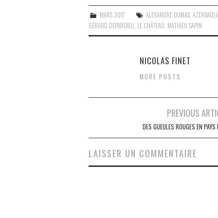
MARS 2017
ALEXANDRE DUMAS
,
AZERBAÏDJ
GÉRARD DEPARDIEU
,
LE CHÂTEAU
,
MATHIEU SAPIN
NICOLAS FINET
MORE POSTS
Navigation
PREVIOUS ARTI
des
DES GUEULES ROUGES EN PAYS 
articles
LAISSER UN COMMENTAIRE