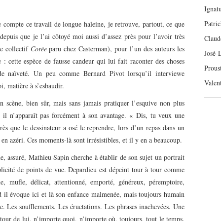
Ignat
Patri
 compte ce travail de longue haleine, je retrouve, partout, ce que
depuis que je l’ai côtoyé moi aussi d’assez près pour l’avoir très
Claud
e collectif
Corée
paru chez Casterman), pour l’un des auteurs les
José-
e : cette espèce de fausse candeur qui lui fait raconter des choses
Prous
de naïveté. Un peu comme Bernard Pivot lorsqu’il interviewe
Valen
i, matière à s’esbaudir.
 scène, bien sûr, mais sans jamais pratiquer l’esquive non plus
, il n’apparaît pas forcément à son avantage. « Dis, tu veux une
rès que le dessinateur a osé le reprendre, lors d’un repas dans un
n azéri. Ces moments-là sont irrésistibles, et il y en a beaucoup.
e, assuré, Mathieu Sapin cherche à établir de son sujet un portrait
tiplicité de points de vue. Depardieu est dépeint tour à tour comme
que, mufle, délicat, attentionné, emporté, généreux, péremptoire,
d il évoque ici et là son enfance malmenée, mais toujours humain
e. Les soufflements. Les éructations. Les phrases inachevées. Une
utour de lui, n’importe quoi, n’importe où, toujours, tout le temps.