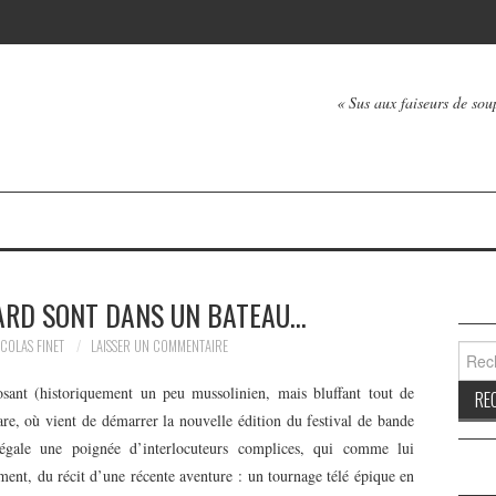
« Sus aux faiseurs de soup
ARD SONT DANS UN BATEAU…
COLAS FINET
LAISSER UN COMMENTAIRE
Reche
ant (historiquement un peu mussolinien, mais bluffant tout de
e, où vient de démarrer la nouvelle édition du festival de bande
gale une poignée d’interlocuteurs complices, qui comme lui
ement, du récit d’une récente aventure : un tournage télé épique en