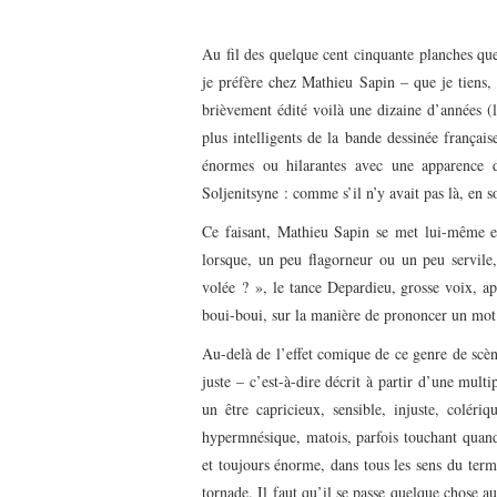
Au fil des quelque cent cinquante planches que
je préfère chez Mathieu Sapin – que je tiens, 
brièvement édité voilà une dizaine d’années (l
plus intelligents de la bande dessinée français
énormes ou hilarantes avec une apparence 
Soljenitsyne : comme s’il n’y avait pas là, en so
Ce faisant, Mathieu Sapin se met lui-même en
lorsque, un peu flagorneur ou un peu servile
volée ? », le tance Depardieu, grosse voix, ap
boui-boui, sur la manière de prononcer un mot e
Au-delà de l’effet comique de ce genre de scèn
juste – c’est-à-dire décrit à partir d’une mul
un être capricieux, sensible, injuste, coléri
hypermnésique, matois, parfois touchant quan
et toujours énorme, dans tous les sens du term
tornade. Il faut qu’il se passe quelque chose a