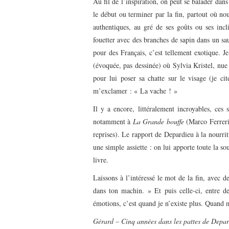
Au fil de l’inspiration, on peut se balader dan
le début ou terminer par la fin, partout où n
authentiques, au gré de ses goûts ou ses incl
fouetter avec des branches de sapin dans un sa
pour des Français, c’est tellement exotique. Je
(évoquée, pas dessinée) où Sylvia Kristel, nue
pour lui poser sa chatte sur le visage (je 
m’exclamer : « La vache ! »
Il y a encore, littéralement incroyables, ces
notamment à
La Grande bouffe
(Marco Ferreri,
reprises). Le rapport de Depardieu à la nourritu
une simple assiette : on lui apporte toute la so
livre.
Laissons à l’intéressé le mot de la fin, avec 
dans ton machin. » Et puis celle-ci, entre 
émotions, c’est quand je n’existe plus. Quand
Gérard – Cinq années dans les pattes de Depa