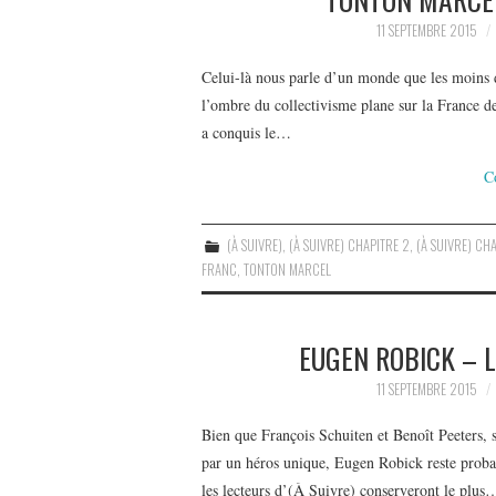
11 SEPTEMBRE 2015
Celui-là nous parle d’un monde que les moins d
l’ombre du collectivisme plane sur la France de
a conquis le…
C
(À SUIVRE)
,
(À SUIVRE) CHAPITRE 2
,
(À SUIVRE) CHA
FRANC
,
TONTON MARCEL
EUGEN ROBICK – 
11 SEPTEMBRE 2015
Bien que François Schuiten et Benoît Peeters, 
par un héros unique, Eugen Robick reste probab
les lecteurs d’(À Suivre) conserveront le plus