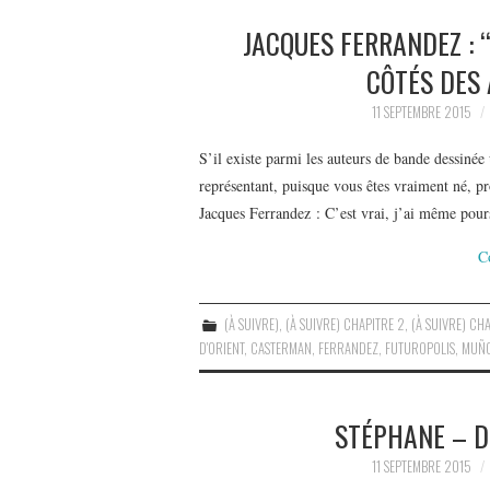
JACQUES FERRANDEZ : 
CÔTÉS DES 
11 SEPTEMBRE 2015
S’il existe parmi les auteurs de bande dessinée
représentant, puisque vous êtes vraiment né, 
Jacques Ferrandez : C’est vrai, j’ai même pou
C
(À SUIVRE)
,
(À SUIVRE) CHAPITRE 2
,
(À SUIVRE) CHA
D'ORIENT
,
CASTERMAN
,
FERRANDEZ
,
FUTUROPOLIS
,
MUÑ
STÉPHANE – D
11 SEPTEMBRE 2015