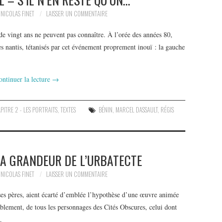
NICOLAS FINET
LAISSER UN COMMENTAIRE
e vingt ans ne peuvent pas connaître. À l’orée des années 80,
s nantis, tétanisés par cet événement proprement inouï : la gauche
ontinuer la lecture
→
PITRE 2 - LES PORTRAITS
,
TEXTES
BÉNIN
,
MARCEL DASSAULT
,
RÉGIS
LA GRANDEUR DE L’URBATECTE
NICOLAS FINET
LAISSER UN COMMENTAIRE
ses pères, aient écarté d’emblée l’hypothèse d’une œuvre animée
lement, de tous les personnages des Cités Obscures, celui dont
…