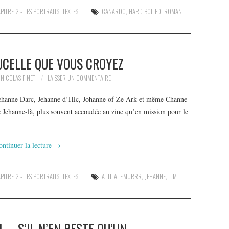
PITRE 2 - LES PORTRAITS
,
TEXTES
CANARDO
,
HARD BOILED
,
ROMAN
UCELLE QUE VOUS CROYEZ
NICOLAS FINET
LAISSER UN COMMENTAIRE
 Jehanne Darc, Jehanne d’Hic, Johanne of Ze Ark et même Channe
 Jehanne-là, plus souvent accoudée au zinc qu’en mission pour le
ontinuer la lecture
→
PITRE 2 - LES PORTRAITS
,
TEXTES
ATTILA
,
F'MURRR
,
JEHANNE
,
TIM
– S’IL N’EN RESTE QU’UN…