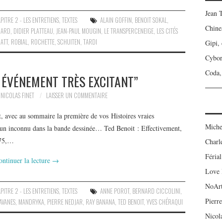
Jean 
PITRE 2 - LES ENTRETIENS
,
TEXTES
ALAIN GOFFIN
,
BENOIT SOKAL
,
Chine
NARD
,
DIDIER PLATTEAU
,
JEAN-PAUL MOUGIN
,
LE TRANSPERCENEIGE
,
LES CITÉS
ATT
,
ROBIAL
,
ROCHETTE
,
SCHUITEN
,
TARDI
Gipi,
Cybo
Coda, 
N ÉVÉNEMENT TRÈS EXCITANT”
NICOLAS FINET
LAISSER UN COMMENTAIRE
, avec au sommaire la première de vos Histoires vraies
Miche
s un inconnu dans la bande dessinée… Ted Benoit : Effectivement,
975,…
Charl
Férial
ontinuer la lecture
→
Love 
NoAr
PITRE 2 - LES ENTRETIENS
,
TEXTES
ANNE POROT
,
BERNARD CICCOLINI
,
Pierre
SAVANES
,
MANDRYKA
,
PIERRE NEDJAR
,
RAY BANANA
,
TED BENOIT
,
YVES CHÉRAQUI
Nicol