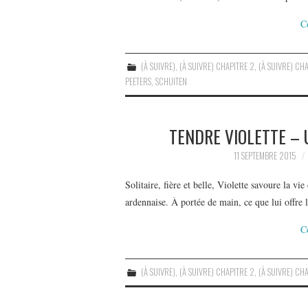
C
(À SUIVRE)
,
(À SUIVRE) CHAPITRE 2
,
(À SUIVRE) CHA
PEETERS
,
SCHUITEN
TENDRE VIOLETTE –
11 SEPTEMBRE 2015
Solitaire, fière et belle, Violette savoure la v
ardennaise. À portée de main, ce que lui offre 
C
(À SUIVRE)
,
(À SUIVRE) CHAPITRE 2
,
(À SUIVRE) CHA