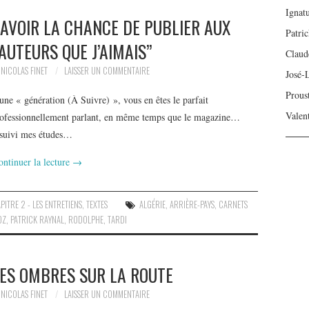
Ignat
“AVOIR LA CHANCE DE PUBLIER AUX
Patri
AUTEURS QUE J’AIMAIS”
Claud
NICOLAS FINET
LAISSER UN COMMENTAIRE
José-
Prous
 une « génération (À Suivre) », vous en êtes le parfait
Valen
professionnellement parlant, en même temps que le magazine…
rsuivi mes études…
ontinuer la lecture
→
PITRE 2 - LES ENTRETIENS
,
TEXTES
ALGÉRIE
,
ARRIÈRE-PAYS
,
CARNETS
OZ
,
PATRICK RAYNAL
,
RODOLPHE
,
TARDI
ES OMBRES SUR LA ROUTE
NICOLAS FINET
LAISSER UN COMMENTAIRE