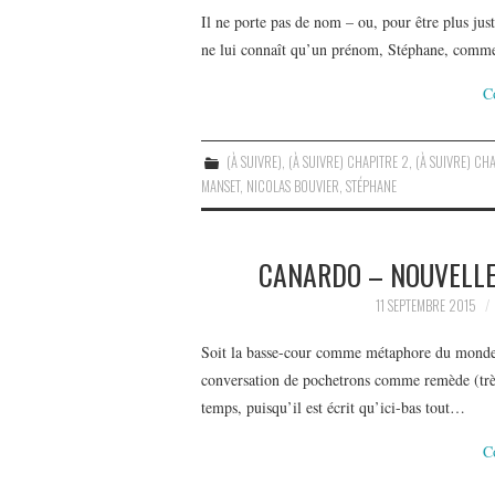
Il ne porte pas de nom – ou, pour être plus just
ne lui connaît qu’un prénom, Stéphane, comme 
C
(À SUIVRE)
,
(À SUIVRE) CHAPITRE 2
,
(À SUIVRE) CHA
MANSET
,
NICOLAS BOUVIER
,
STÉPHANE
CANARDO – NOUVELLE
11 SEPTEMBRE 2015
Soit la basse-cour comme métaphore du monde, l
conversation de pochetrons comme remède (très
temps, puisqu’il est écrit qu’ici-bas tout…
C