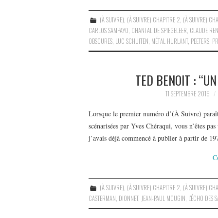
(À SUIVRE)
,
(À SUIVRE) CHAPITRE 2
,
(À SUIVRE) CHA
CARLOS SAMPAYO
,
CHANTAL DE SPIEGELEER
,
CLAUDE RE
OBSCURES
,
LUC SCHUITEN
,
MÉTAL HURLANT
,
PEETERS
,
PR
TED BENOIT : “U
11 SEPTEMBRE 2015
Lorsque le premier numéro d’(À Suivre) paraît
scénarisées par Yves Chéraqui, vous n’êtes pa
j’avais déjà commencé à publier à partir de 1
C
(À SUIVRE)
,
(À SUIVRE) CHAPITRE 2
,
(À SUIVRE) CHA
CASTERMAN
,
DIONNET
,
JEAN-PAUL MOUGIN
,
L'ÉCHO DES 