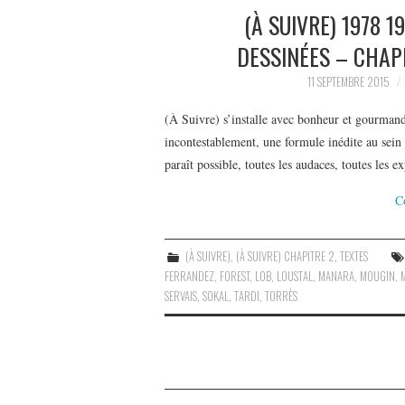
(À SUIVRE) 1978 
DESSINÉES – CHAPI
11 SEPTEMBRE 2015
(À Suivre) s’installe avec bonheur et gourmand
incontestablement, une formule inédite au sein 
paraît possible, toutes les audaces, toutes les e
C
(À SUIVRE)
,
(À SUIVRE) CHAPITRE 2
,
TEXTES
FERRANDEZ
,
FOREST
,
LOB
,
LOUSTAL
,
MANARA
,
MOUGIN
,
SERVAIS
,
SOKAL
,
TARDI
,
TORRÈS