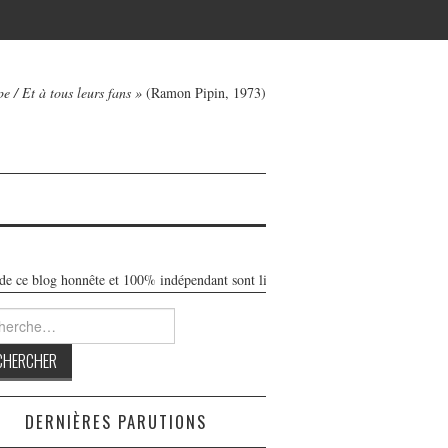
e / Et à tous leurs fans »
(Ramon Pipin, 1973)
log honnête et 100% indépendant sont libres de toute publicité. Réalisé sans su
rcher :
DERNIÈRES PARUTIONS