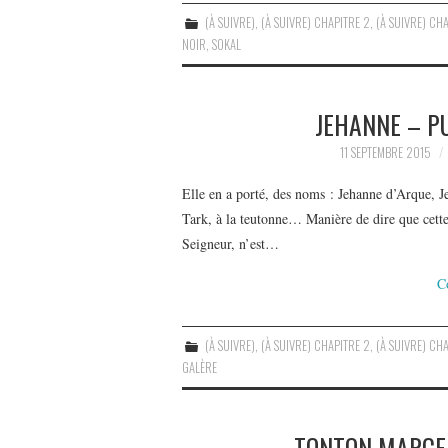
(À SUIVRE)
,
(À SUIVRE) CHAPITRE 2
,
(À SUIVRE) CHA
NOIR
,
SOKAL
JEHANNE – P
11 SEPTEMBRE 2015
Elle en a porté, des noms : Jehanne d’Arque,
Tark, à la teutonne… Manière de dire que cette
Seigneur, n’est…
C
(À SUIVRE)
,
(À SUIVRE) CHAPITRE 2
,
(À SUIVRE) CHA
GALÈRE
TONTON MARCEL 