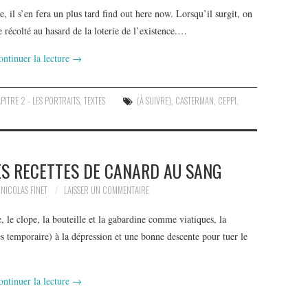
e, il s’en fera un plus tard find out here now. Lorsqu’il surgit, on
récolté au hasard de la loterie de l’existence.…
ontinuer la lecture
→
PITRE 2 - LES PORTRAITS
,
TEXTES
(À SUIVRE)
,
CASTERMAN
,
CEPPI
,
S RECETTES DE CANARD AU SANG
NICOLAS FINET
LAISSER UN COMMENTAIRE
e clope, la bouteille et la gabardine comme viatiques, la
 temporaire) à la dépression et une bonne descente pour tuer le
ontinuer la lecture
→