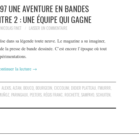
1997 UNE AVENTURE EN BANDES
TRE 2 : UNE ÉQUIPE QUI GAGNE
NICOLAS FINET
LAISSER UN COMMENTAIRE
ise dans sa légende toute neuve. Le magazine a su imaginer,
de la presse de bande dessinée. C’est encore l’époque où tout
xpérimentations.
ontinuer la lecture
→
ALEXIS
,
ALTAN
,
BOUCQ
,
BOURGEON
,
CICCOLINI
,
DIDIER PLATTEAU
,
F'MURRR
,
MUÑOZ
,
PARINGAUX
,
PEETERS
,
RÉGIS FRANC
,
ROCHETTE
,
SAMPAYO
,
SCHUITEN
,