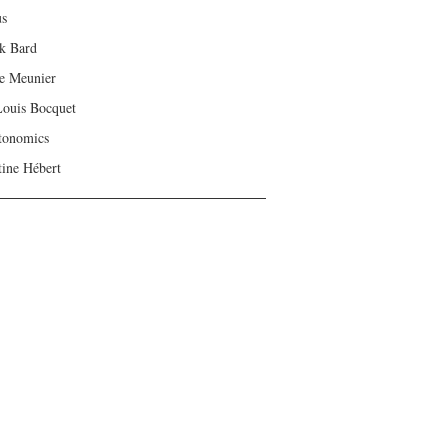
us
ck Bard
e Meunier
Louis Bocquet
tonomics
tine Hébert