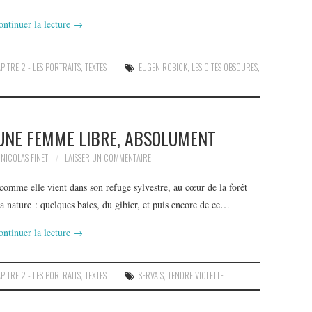
ontinuer la lecture
→
PITRE 2 - LES PORTRAITS
,
TEXTES
EUGEN ROBICK
,
LES CITÉS OBSCURES
,
 UNE FEMME LIBRE, ABSOLUMENT
NICOLAS FINET
LAISSER UN COMMENTAIRE
ie comme elle vient dans son refuge sylvestre, au cœur de la forêt
la nature : quelques baies, du gibier, et puis encore de ce…
ontinuer la lecture
→
PITRE 2 - LES PORTRAITS
,
TEXTES
SERVAIS
,
TENDRE VIOLETTE