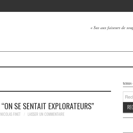
« Sus aux faiseurs de soup
Les contenus de ce b
Reche
 “ON SE SENTAIT EXPLORATEURS”
NICOLAS FINET
LAISSER UN COMMENTAIRE