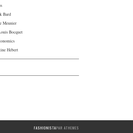
us
ck Bard
e Meunier
Louis Bocquet
tonomics
tine Hébert
FASHIONISTA
PAR ATHEMES