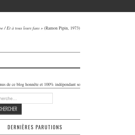
e / Et à tous leurs fans »
(Ramon Pipin, 1973)
s de ce blog honnête et 100% indépendant sont libres de toute publicité. Réalisé
rcher :
DERNIÈRES PARUTIONS