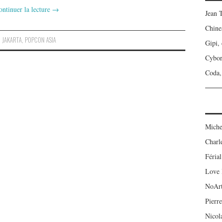
ontinuer la lecture
→
Jean 
Chine
,
JAKARTA
,
POPCON ASIA
Gipi,
Cybo
Coda, 
Miche
Charl
Férial
Love 
NoAr
Pierre
Nicol