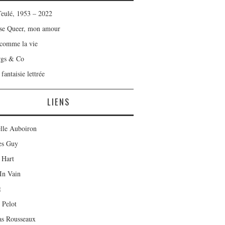
Teulé, 1953 – 2022
se Queer, mon amour
 comme la vie
rgs & Co
fantaisie lettrée
LIENS
lle Auboiron
es Guy
 Hart
In Vain
t
 Pelot
as Rousseaux