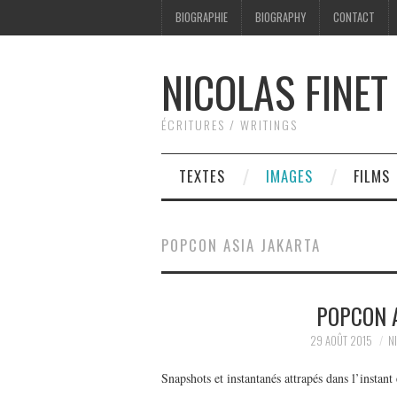
BIOGRAPHIE
BIOGRAPHY
CONTACT
NICOLAS FINET
ÉCRITURES / WRITINGS
TEXTES
IMAGES
FILMS
POPCON ASIA JAKARTA
POPCON A
29 AOÛT 2015
N
Snapshots et instantanés attrapés dans l’instan