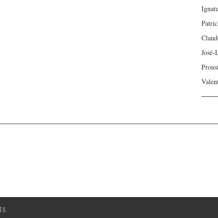
Ignat
Patri
Claud
José-
Prous
Valen
ÉS.