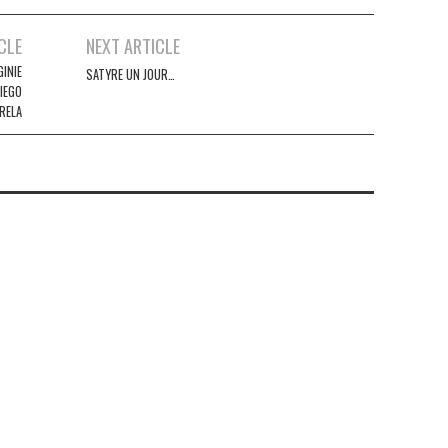
CLE
NEXT ARTICLE
GINIE
SATYRE UN JOUR…
IEGO
RELA