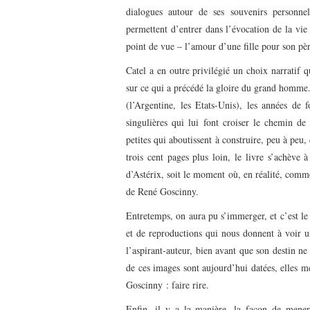
dialogues autour de ses souvenirs personn
permettent d’entrer dans l’évocation de la vi
point de vue – l’amour d’une fille pour son pè
Catel a en outre privilégié un choix narratif q
sur ce qui a précédé la gloire du grand homme.
(l’Argentine, les Etats-Unis), les années de f
singulières qui lui font croiser le chemin de
petites qui aboutissent à construire, peu à peu
trois cent pages plus loin, le livre s’achève
d’Astérix, soit le moment où, en réalité, comm
de René Goscinny.
Entretemps, on aura pu s’immerger, et c’est le
et de reproductions qui nous donnent à voir un
l’aspirant-auteur, bien avant que son destin n
de ces images sont aujourd’hui datées, elles me
Goscinny : faire rire.
Enfin, il y a la manière, la façon de mener