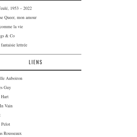
Teulé, 1953 – 2022
se Queer, mon amour
 comme la vie
rgs & Co
fantaisie lettrée
LIENS
lle Auboiron
es Guy
 Hart
In Vain
t
 Pelot
as Rousseaux