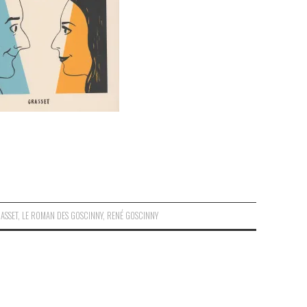
ASSET
,
LE ROMAN DES GOSCINNY
,
RENÉ GOSCINNY