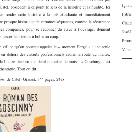
Ignat
l, possèdent à ce point le sens de la lisibilité et la fluidité. Ici
Patri
us rendre cette histoire à la fois attachante et immédiatement
ur presque historique de certaines séquences, comme la récurrence
Claud
ses comparses, pour se redonner du cœur à l’ouvrage, donnent
José-
e passer leur temps à boire un coup.
Prous
r le vif, ce qu’on pourrait appeler le « moment Hergé » : une seule
Valen
 dehors des circuits professionnels croise la route du maître,
de l’autre tient en une demi-douzaine de mots : « Goscinny, c’est
thentique. Tout est dit.
ois
, de Catel (Grasset, 344 pages, 24€)