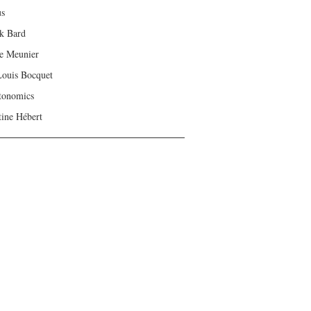
us
ck Bard
e Meunier
Louis Bocquet
tonomics
tine Hébert