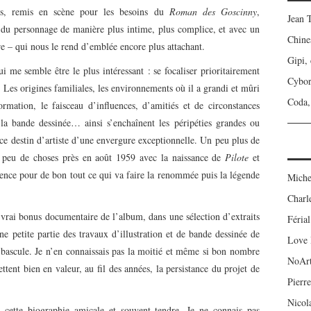
els, remis en scène pour les besoins du
Roman des Goscinny
,
Jean 
e du personnage de manière plus intime, plus complice, et avec un
Chine
re – qui nous le rend d’emblée encore plus attachant.
Gipi,
ui me semble être le plus intéressant : se focaliser prioritairement
Cybo
 Les origines familiales, les environnements où il a grandi et mûri
Coda, 
ormation, le faisceau d’influences, d’amitiés et de circonstances
 la bande dessinée… ainsi s’enchaînent les péripéties grandes ou
, ce destin d’artiste d’une envergure exceptionnelle. Un peu plus de
 à peu de choses près en août 1959 avec la naissance de
Pilote
et
ence pour de bon tout ce qui va faire la renommée puis la légende
Miche
Charl
 vrai bonus documentaire de l’album, dans une sélection d’extraits
Férial
e petite partie des travaux d’illustration et de bande dessinée de
Love 
e bascule. Je n’en connaissais pas la moitié et même si bon nombre
NoAr
ttent bien en valeur, au fil des années, la persistance du projet de
Pierre
Nicol
 cette biographie amicale et souvent tendre. Je ne connais pas