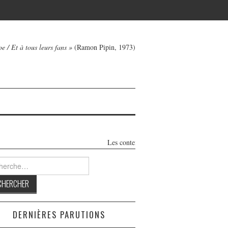
e / Et à tous leurs fans »
(Ramon Pipin, 1973)
Les contenus de ce blog honnête et 100% indépen
rcher :
DERNIÈRES PARUTIONS