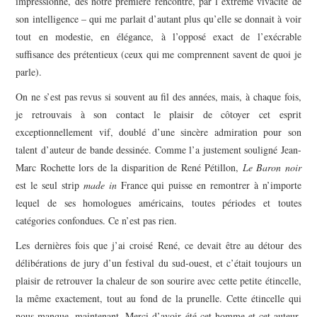
impressionné, dès notre première rencontre, par l’extrême vivacité de
son intelligence – qui me parlait d’autant plus qu’elle se donnait à voir
tout en modestie, en élégance, à l’opposé exact de l’exécrable
suffisance des prétentieux (ceux qui me comprennent savent de quoi je
parle).
On ne s’est pas revus si souvent au fil des années, mais, à chaque fois,
je retrouvais à son contact le plaisir de côtoyer cet esprit
exceptionnellement vif, doublé d’une sincère admiration pour son
talent d’auteur de bande dessinée. Comme l’a justement souligné Jean-
Marc Rochette lors de la disparition de René Pétillon,
Le Baron noir
est le seul strip
made in
France qui puisse en remontrer à n’importe
lequel de ses homologues américains, toutes périodes et toutes
catégories confondues. Ce n’est pas rien.
Les dernières fois que j’ai croisé René, ce devait être au détour des
délibérations de jury d’un festival du sud-ouest, et c’était toujours un
plaisir de retrouver la chaleur de son sourire avec cette petite étincelle,
la même exactement, tout au fond de la prunelle. Cette étincelle qui
nous manque, maintenant. Merci d’avoir été cet homme et cet auteur-