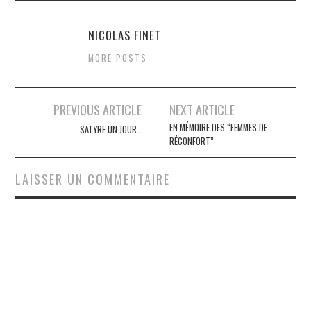
NICOLAS FINET
MORE POSTS
Navigation
PREVIOUS ARTICLE
NEXT ARTICLE
des
EN MÉMOIRE DES “FEMMES DE
SATYRE UN JOUR…
RÉCONFORT”
articles
LAISSER UN COMMENTAIRE