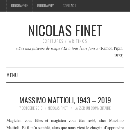
BIOGRAPHIE
BIOGRAPHY
CONTACT
NICOLAS FINET
ÉCRITURES / WRITINGS
« Sus aux faiseurs de soupe / Et à tous leurs fans »
(Ramon Pipin,
1973)
MENU
TEXTES
MASSIMO MATTIOLI, 1943 – 2019
IMAGES
7 OCTOBRE 2019
NICOLAS FINET
LAISSER UN COMMENTAIRE
FILMS
Magicien vous fûtes et magicien vous êtes resté, cher Massimo
Mattioli. Et il m’a semblé, alors que nous vient le chagrin d’apprendre