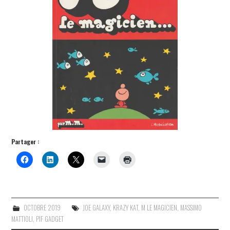
Partager :
OCTOBRE 2019
JOE GALAXY
,
KRAZY KAT
,
M LE MAGICIEN
,
MASSIMO
MATTIOLI
,
PIF GADGET