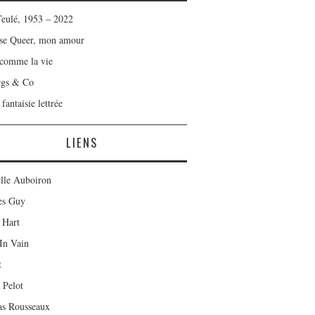
Teulé, 1953 – 2022
se Queer, mon amour
 comme la vie
rgs & Co
fantaisie lettrée
LIENS
lle Auboiron
es Guy
 Hart
In Vain
t
 Pelot
as Rousseaux