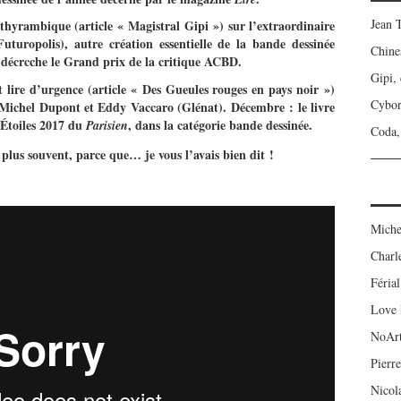
Jean 
dithyrambique (article « Magistral Gipi ») sur l’extraordinaire
turopolis), autre création essentielle de la bande dessinée
Chine
décrcche le Grand prix de la critique ACBD.
Gipi,
t lire d’urgence (article « Des Gueules rouges en pays noir »)
Cybo
-Michel Dupont et Eddy Vaccaro (Glénat). Décembre : le livre
 Étoiles 2017 du
, dans la catégorie bande dessinée.
Parisien
Coda, 
plus souvent, parce que… je vous l’avais bien dit !
Miche
Charl
Férial
Love 
NoAr
Pierre
Nicol