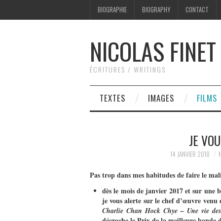
BIOGRAPHIE
BIOGRAPHY
CONTACT
NICOLAS FINET
ÉCRITURES / WRITINGS
TEXTES
IMAGES
FILMS
JE VOU
14 JANVIER 2018
Pas trop dans mes habitudes de faire le malin
dès le mois de janvier 2017 et sur une b
je vous alerte sur le chef d’œuvre venu 
Charlie Chan Hock Chye – Une vie des
décroche le Prix de la meilleure bande 