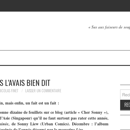
« Sus aux faiseurs de soup
S L’AVAIS BIEN DIT
NICOLAS FINET
LAISSER UN COMMENTAIRE
Reche
, mais enfin, un fait est un fait :
onne dizaine de feuillets sur ce blog (article « Cher Sonny »),
d’Asie (Singapour) qu’il ne faut surtout pas rater cette année,
, de Sonny Liew (Urban Comics). Décembre : l’album
sinée
dessinée de l’année décerné par le magazine
.
Lire