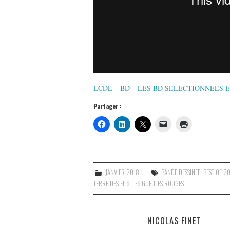
LCDL – BD – LES BD SELECTIONNEES E
Partager :
JANVIER 2018
BANDE DESSINÉE
,
BEST OF 20
TERRE DES FILS
,
LES GUEULES ROUGES
NICOLAS FINET