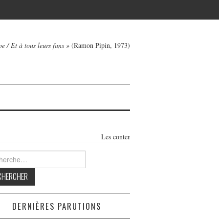
e / Et à tous leurs fans »
(Ramon Pipin, 1973)
Les contenus de ce blog honnête et 100% indépen
rcher :
DERNIÈRES PARUTIONS