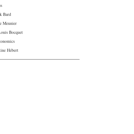
us
ck Bard
e Meunier
Louis Bocquet
tonomics
tine Hébert