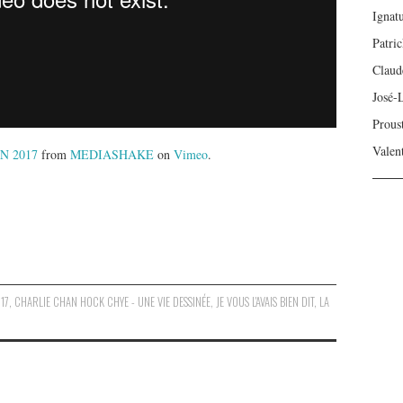
Ignat
Patri
Claud
José-
Prous
Valen
N 2017
from
MEDIASHAKE
on
Vimeo
.
17
,
CHARLIE CHAN HOCK CHYE - UNE VIE DESSINÉE
,
JE VOUS L'AVAIS BIEN DIT
,
LA