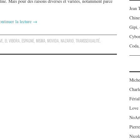
dine. Mais pour des raisons diverses et variées, notamment parce
Jean 
Chine
ontinuer la lecture
→
Gipi,
Cybo
VE
,
EL VIBORA
,
ESPAGNE
,
MISMA
,
MOVIDA
,
NAZARIO
,
TRANSSEXUALITÉ
,
Coda, 
Miche
Charl
Férial
Love 
NoAr
Pierre
Nicol