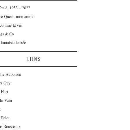
Teulé, 1953 – 2022
se Queer, mon amour
 comme la vie
rgs & Co
fantaisie lettrée
LIENS
lle Auboiron
es Guy
 Hart
In Vain
t
 Pelot
as Rousseaux