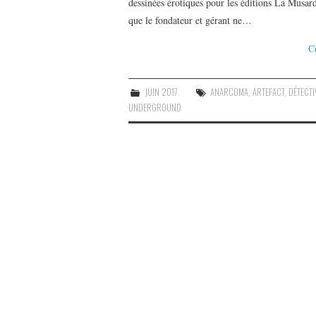
dessinées érotiques pour les éditions La Musar
que le fondateur et gérant ne…
C
JUIN 2017
ANARCOMA
,
ARTEFACT
,
DÉTECTI
UNDERGROUND