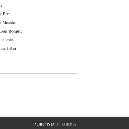
us
ck Bard
e Meunier
Louis Bocquet
tonomics
tine Hébert
FASHIONISTA
PAR ATHEMES