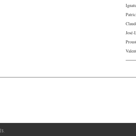
Ignat
Patri
Claud
José-
Prous
Valen
ÉS.