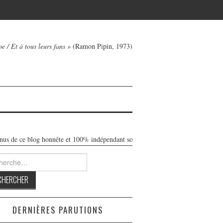
e / Et à tous leurs fans »
(Ramon Pipin, 1973)
 de ce blog honnête et 100% indépendant sont libres de toute publicité. Réalisé
rcher :
DERNIÈRES PARUTIONS