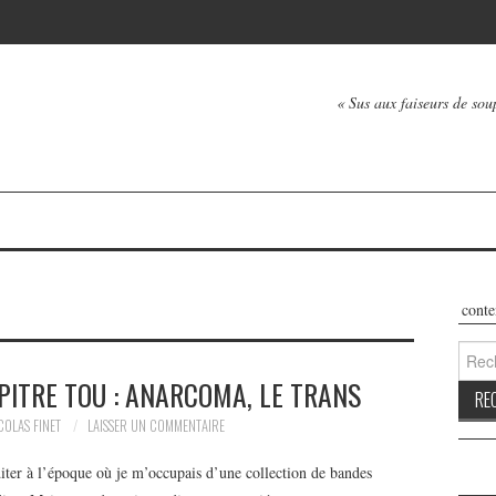
« Sus aux faiseurs de soup
Les contenus
Reche
PITRE TOU : ANARCOMA, LE TRANS
COLAS FINET
LAISSER UN COMMENTAIRE
diter à l’époque où je m’occupais d’une collection de bandes