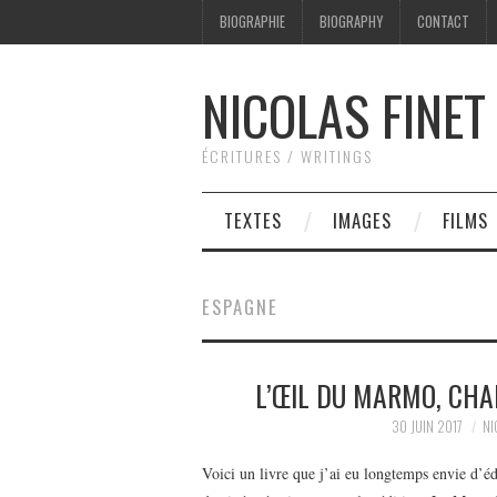
BIOGRAPHIE
BIOGRAPHY
CONTACT
NICOLAS FINET
ÉCRITURES / WRITINGS
TEXTES
IMAGES
FILMS
ESPAGNE
L’ŒIL DU MARMO, CHA
30 JUIN 2017
NI
Voici un livre que j’ai eu longtemps envie d’é