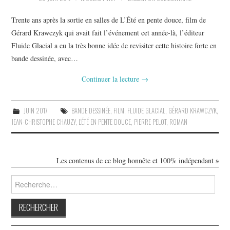
Trente ans après la sortie en salles de L’Été en pente douce, film de
Gérard Krawczyk qui avait fait l’événement cet année-là, l’éditeur
Fluide Glacial a eu la très bonne idée de revisiter cette histoire forte en
bande dessinée, avec…
Continuer la lecture
→
JUIN 2017
BANDE DESSINÉE
,
FILM
,
FLUIDE GLACIAL
,
GÉRARD KRAWCZYK
,
JEAN-CHRISTOPHE CHAUZY
,
L'ÉTÉ EN PENTE DOUCE
,
PIERRE PELOT
,
ROMAN
Les contenus de ce blog honnête et 100% indépendant sont libr
Rechercher :