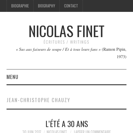
BIOGRAPHIE
BIOGRAPHY
CONTACT
NICOLAS FINET
ÉCRITURES / WRITINGS
« Sus aux faiseurs de soupe / Et à tous leurs fans »
(Ramon Pipin,
1973)
MENU
TEXTES
JEAN-CHRISTOPHE CHAUZY
IMAGES
L’ÉTÉ A 30 ANS
FILMS
30 JUIN 2017
NICOLAS FINET
LAISSER UN COMMENTAIRE