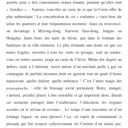
assiette pour y être consommées séance tenante, pendant qu’elles sont
« fraiches »… Souriez, vous êtes au cœur de ce que la Corée offre de
plus authentique ! La concentration de ces « roulantes » varie bien sûr
selon les quartiers et leur fréquentation nocturne. Ainsi en trouvera-t-
on davantage à Myeong-dong, Itaewon, Insa-dong, Jongno ou
Hongdae, hauts lieux des nuits de Séoul, que dans le lointain des
banlieues de la ville immense. Le plus étonnant sans doute est que ces
tentes fragiles, ouvertes à tous les vents ou presque, sont au rendez-
vous en toutes saisons, jusqu’au cœur de l’hiver. Moins dix degrés au
dehors, mais à l’intérieur, serrés autour d’un méchant poêle à gaz en
compagnie de parfaits inconnus dont on ignorait tout un quart d’heure
auparavant, quelle chaleur, quelle ambiance ! C’est l’autre magie des
pojangmacha
: celle du brassage social permanent. Boire, manger,
s’amuser, prendre plaisir à être ensemble et qu’importent alors, durant
ces moments partagés dans l’exubérance, l’éducation, les origines
sociales ou le niveau de revenus… Le temps d’une rencontre ou d’un
échange fugace, on aura éprouvé l’
uri
, cet esprit de communauté si
puissant qui fait avancer collectivement les Coréens d’un même pas.