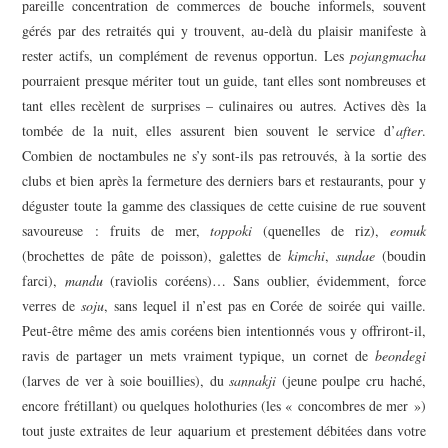
pareille concentration de commerces de bouche informels, souvent
gérés par des retraités qui y trouvent, au-delà du plaisir manifeste à
rester actifs, un complément de revenus opportun. Les
pojangmacha
pourraient presque mériter tout un guide, tant elles sont nombreuses et
tant elles recèlent de surprises – culinaires ou autres. Actives dès la
tombée de la nuit, elles assurent bien souvent le service d’
after
.
Combien de noctambules ne s’y sont-ils pas retrouvés, à la sortie des
clubs et bien après la fermeture des derniers bars et restaurants, pour y
déguster toute la gamme des classiques de cette cuisine de rue souvent
savoureuse : fruits de mer,
toppoki
(quenelles de riz),
eomuk
(brochettes de pâte de poisson), galettes de
kimchi
,
sundae
(boudin
farci),
mandu
(raviolis coréens)… Sans oublier, évidemment, force
verres de
soju
, sans lequel il n’est pas en Corée de soirée qui vaille.
Peut-être même des amis coréens bien intentionnés vous y offriront-il,
ravis de partager un mets vraiment typique, un cornet de
beondegi
(larves de ver à soie bouillies), du
sannakji
(jeune poulpe cru haché,
encore frétillant) ou quelques holothuries (les « concombres de mer »)
tout juste extraites de leur aquarium et prestement débitées dans votre