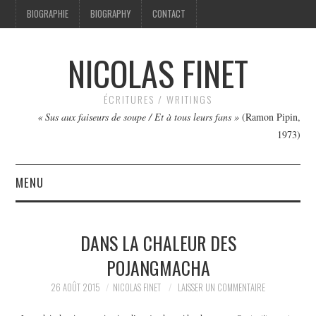
BIOGRAPHIE
BIOGRAPHY
CONTACT
NICOLAS FINET
ÉCRITURES / WRITINGS
« Sus aux faiseurs de soupe / Et à tous leurs fans »
(Ramon Pipin,
1973)
MENU
TEXTES
DANS LA CHALEUR DES
IMAGES
POJANGMACHA
FILMS
26 AOÛT 2015
NICOLAS FINET
LAISSER UN COMMENTAIRE