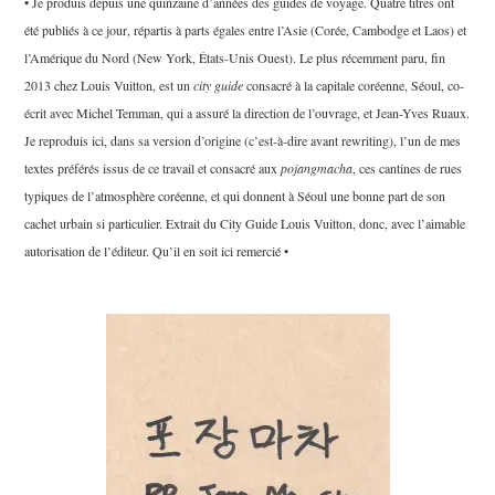
• Je produis depuis une quinzaine d’années des guides de voyage. Quatre titres ont
été publiés à ce jour, répartis à parts égales entre l’Asie (Corée, Cambodge et Laos) et
l’Amérique du Nord (New York, États-Unis Ouest). Le plus récemment paru, fin
2013 chez Louis Vuitton, est un
city guide
consacré à la capitale coréenne, Séoul, co-
écrit avec Michel Temman, qui a assuré la direction de l’ouvrage, et Jean-Yves Ruaux.
Je reproduis ici, dans sa version d’origine (c’est-à-dire avant rewriting), l’un de mes
textes préférés issus de ce travail et consacré aux
pojangmacha
, ces cantines de rues
typiques de l’atmosphère coréenne, et qui donnent à Séoul une bonne part de son
cachet urbain si particulier. Extrait du City Guide Louis Vuitton, donc, avec l’aimable
autorisation de l’éditeur. Qu’il en soit ici remercié •