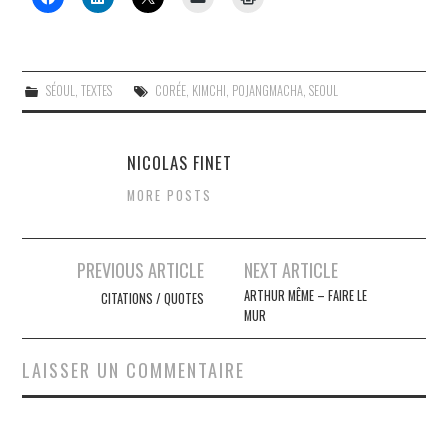
SÉOUL
,
TEXTES
CORÉE
,
KIMCHI
,
POJANGMACHA
,
SEOUL
NICOLAS FINET
MORE POSTS
Navigation
PREVIOUS ARTICLE
NEXT ARTICLE
des
ARTHUR MÊME – FAIRE LE
CITATIONS / QUOTES
MUR
articles
LAISSER UN COMMENTAIRE