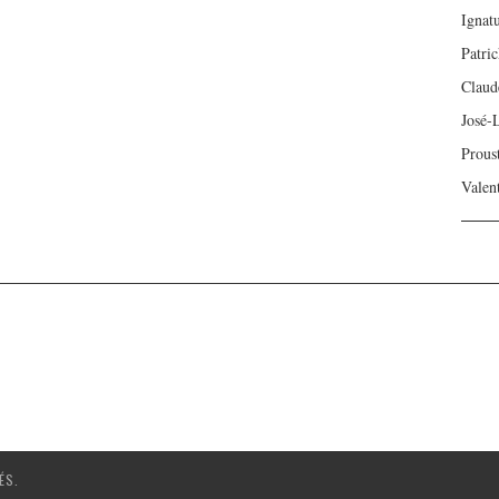
Ignat
Patri
Claud
José-
Prous
Valen
ÉS.