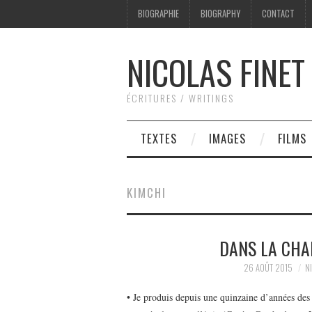
BIOGRAPHIE
BIOGRAPHY
CONTACT
NICOLAS FINET
ÉCRITURES / WRITINGS
TEXTES
IMAGES
FILMS
KIMCHI
DANS LA CHA
26 AOÛT 2015
N
• Je produis depuis une quinzaine d’années des g