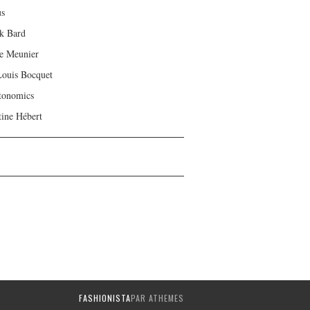
us
ck Bard
e Meunier
Louis Bocquet
tonomics
tine Hébert
FASHIONISTA
PAR ATHEMES