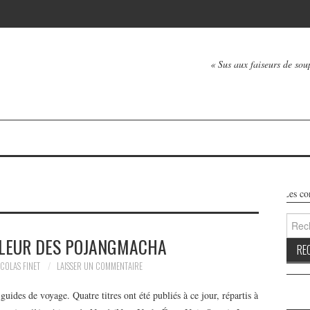
« Sus aux faiseurs de soup
Les conte
Reche
LEUR DES POJANGMACHA
ICOLAS FINET
LAISSER UN COMMENTAIRE
uides de voyage. Quatre titres ont été publiés à ce jour, répartis à