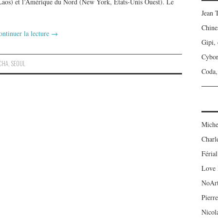
 Laos) et l’Amérique du Nord (New York, États-Unis Ouest). Le
Jean 
Chine
ontinuer la lecture
→
Gipi,
Cybo
CHA
,
SEOUL
Coda, 
Miche
Charl
Férial
Love 
NoAr
Pierre
Nicol