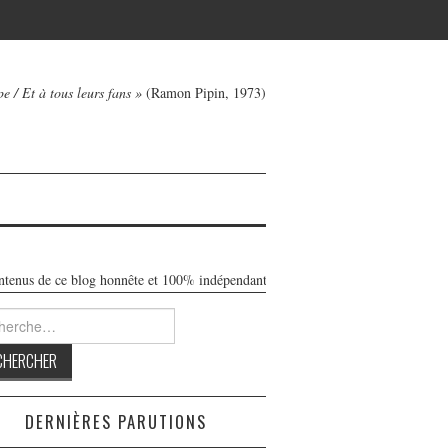
e / Et à tous leurs fans »
(Ramon Pipin, 1973)
nus de ce blog honnête et 100% indépendant sont libres de toute publicité. Réali
rcher :
DERNIÈRES PARUTIONS