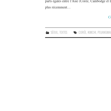
parts égales entre l’Asie (Corée, Cambodge et
plus récemment…
C
SÉOUL
,
TEXTES
CORÉE
,
KIMCHI
,
POJANGMA