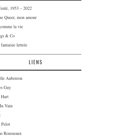
Teulé, 1953 – 2022
se Queer, mon amour
 comme la vie
rgs & Co
fantaisie lettrée
LIENS
lle Auboiron
es Guy
 Hart
In Vain
t
 Pelot
as Rousseaux