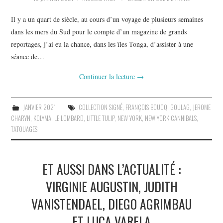
Il y a un quart de siècle, au cours d’un voyage de plusieurs semaines
dans les mers du Sud pour le compte d’un magazine de grands
reportages, j’ai eu la chance, dans les îles Tonga, d’assister à une
séance de…
Continuer la lecture
→
JANVIER 2021
COLLECTION SIGNÉ
,
FRANÇOIS BOUCQ
,
GOULAG
,
JEROME
CHARYN
,
KOLYMA
,
LE LOMBARD
,
LITTLE TULIP
,
NEW YORK
,
NEW YORK CANNIBALS
,
TATOUAGES
ET AUSSI DANS L’ACTUALITÉ :
VIRGINIE AUGUSTIN, JUDITH
VANISTENDAEL, DIEGO AGRIMBAU
ET LUCA VARELA