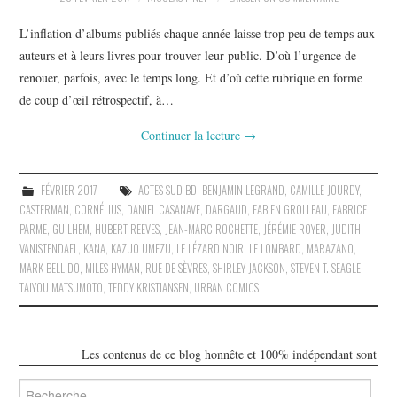
L’inflation d’albums publiés chaque année laisse trop peu de temps aux
auteurs et à leurs livres pour trouver leur public. D’où l’urgence de
renouer, parfois, avec le temps long. Et d’où cette rubrique en forme
de coup d’œil rétrospectif, à…
Continuer la lecture
→
FÉVRIER 2017
ACTES SUD BD
,
BENJAMIN LEGRAND
,
CAMILLE JOURDY
,
CASTERMAN
,
CORNÉLIUS
,
DANIEL CASANAVE
,
DARGAUD
,
FABIEN GROLLEAU
,
FABRICE
PARME
,
GUILHEM
,
HUBERT REEVES
,
JEAN-MARC ROCHETTE
,
JÉRÉMIE ROYER
,
JUDITH
VANISTENDAEL
,
KANA
,
KAZUO UMEZU
,
LE LÉZARD NOIR
,
LE LOMBARD
,
MARAZANO
,
MARK BELLIDO
,
MILES HYMAN
,
RUE DE SÈVRES
,
SHIRLEY JACKSON
,
STEVEN T. SEAGLE
,
TAIYOU MATSUMOTO
,
TEDDY KRISTIANSEN
,
URBAN COMICS
Les contenus de ce blog honnête et 100% indépendant sont libres d
Rechercher :