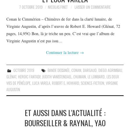
7 OCTOBRE 2019
NICOLAS FINET
LAISSER UN COMMENTAIRE
Conan le Cimmérien – Chimères de fer dans la clarté lunaire, de
Virginie Augustin, d’après l’œuvre de Robert E. Howard (Glénat, 72
pages, 14,95€) Bon, là je triche un peu. C’est vrai que l’album de
Virginie Augustin n’est pas issu…
Continuer la lecture
→
OCTOBRE 2019
BANDE DESSINÉE
,
CONAN
,
DARGAUD
,
DIEGO AGRIMBAU
,
GLÉNAT
,
HEROIC FANTASY
,
JUDITH VANISTENDAEL
,
L'HUMAIN
,
LE LOMBARD
,
LES DEUX
VIES DE PÉNÉLOPE
,
LUCA VARELA
,
ROBERT E. HOWARD
,
SCIENCE-FICTION
,
VIRGINIE
AUGUSTIN
ET AUSSI DANS L’ACTUALITÉ :
BOURSEILLER & RAYNAL, YAO