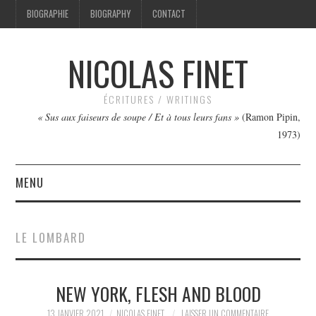
BIOGRAPHIE
BIOGRAPHY
CONTACT
NICOLAS FINET
ÉCRITURES / WRITINGS
« Sus aux faiseurs de soupe / Et à tous leurs fans »
(Ramon Pipin,
1973)
MENU
TEXTES
LE LOMBARD
IMAGES
NEW YORK, FLESH AND BLOOD
FILMS
13 JANVIER 2021
NICOLAS FINET
LAISSER UN COMMENTAIRE