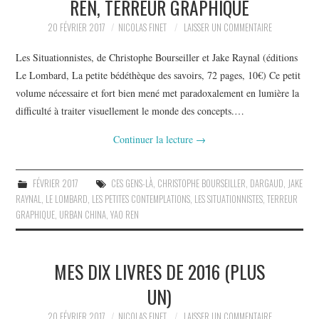
REN, TERREUR GRAPHIQUE
20 FÉVRIER 2017
NICOLAS FINET
LAISSER UN COMMENTAIRE
Les Situationnistes, de Christophe Bourseiller et Jake Raynal (éditions
Le Lombard, La petite bédéthèque des savoirs, 72 pages, 10€) Ce petit
volume nécessaire et fort bien mené met paradoxalement en lumière la
difficulté à traiter visuellement le monde des concepts.…
Continuer la lecture
→
FÉVRIER 2017
CES GENS-LÀ
,
CHRISTOPHE BOURSEILLER
,
DARGAUD
,
JAKE
RAYNAL
,
LE LOMBARD
,
LES PETITES CONTEMPLATIONS
,
LES SITUATIONNISTES
,
TERREUR
GRAPHIQUE
,
URBAN CHINA
,
YAO REN
MES DIX LIVRES DE 2016 (PLUS
UN)
20 FÉVRIER 2017
NICOLAS FINET
LAISSER UN COMMENTAIRE