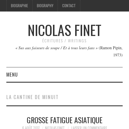
BIOGRAPHIE
BIOGRAPHY
CONTACT
NICOLAS FINET
ÉCRITURES / WRITINGS
« Sus aux faiseurs de soupe / Et à tous leurs fans »
(Ramon Pipin,
1973)
MENU
TEXTES
LA CANTINE DE MINUIT
IMAGES
GROSSE FATIGUE ASIATIQUE
FILMS
6 AOÛT 2017
NICOLAS FINET
LAISSER UN COMMENTAIRE