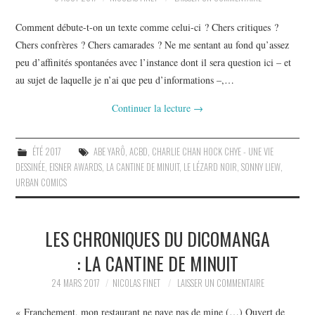
Comment débute-t-on un texte comme celui-ci ? Chers critiques ?
Chers confrères ? Chers camarades ? Ne me sentant au fond qu’assez
peu d’affinités spontanées avec l’instance dont il sera question ici – et
au sujet de laquelle je n’ai que peu d’informations –,…
Continuer la lecture
→
ÉTÉ 2017
ABE YARÔ
,
ACBD
,
CHARLIE CHAN HOCK CHYE - UNE VIE
DESSINÉE
,
EISNER AWARDS
,
LA CANTINE DE MINUIT
,
LE LÉZARD NOIR
,
SONNY LIEW
,
URBAN COMICS
LES CHRONIQUES DU DICOMANGA
: LA CANTINE DE MINUIT
24 MARS 2017
NICOLAS FINET
LAISSER UN COMMENTAIRE
« Franchement, mon restaurant ne paye pas de mine (…) Ouvert de