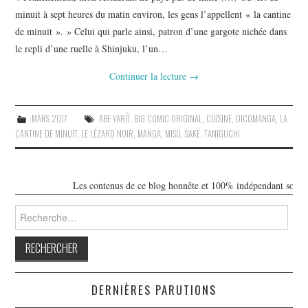
minuit à sept heures du matin environ, les gens l’appellent « la cantine
de minuit ». » Celui qui parle ainsi, patron d’une gargote nichée dans
le repli d’une ruelle à Shinjuku, l’un…
Continuer la lecture
→
MARS 2017
ABE YARÔ
,
BIG COMIC ORIGINAL
,
CUISINE
,
DICOMANGA
,
LA
CANTINE DE MINUIT
,
LE LÉZARD NOIR
,
MANGA
,
MISO
,
SAKÉ
,
TANIGUCHI
Les contenus de ce blog honnête et 100% indépendant sont libre
Rechercher :
DERNIÈRES PARUTIONS