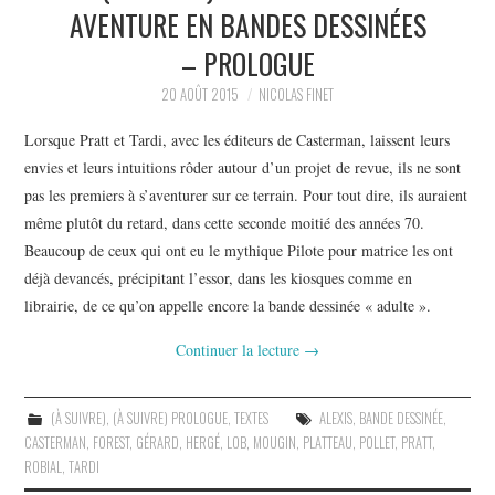
AVENTURE EN BANDES DESSINÉES
– PROLOGUE
20 AOÛT 2015
NICOLAS FINET
Lorsque Pratt et Tardi, avec les éditeurs de Casterman, laissent leurs
envies et leurs intuitions rôder autour d’un projet de revue, ils ne sont
pas les premiers à s’aventurer sur ce terrain. Pour tout dire, ils auraient
même plutôt du retard, dans cette seconde moitié des années 70.
Beaucoup de ceux qui ont eu le mythique Pilote pour matrice les ont
déjà devancés, précipitant l’essor, dans les kiosques comme en
librairie, de ce qu’on appelle encore la bande dessinée « adulte ».
Continuer la lecture
→
(À SUIVRE)
,
(À SUIVRE) PROLOGUE
,
TEXTES
ALEXIS
,
BANDE DESSINÉE
,
CASTERMAN
,
FOREST
,
GÉRARD
,
HERGÉ
,
LOB
,
MOUGIN
,
PLATTEAU
,
POLLET
,
PRATT
,
ROBIAL
,
TARDI