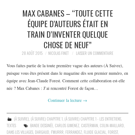
MAX CABANES – “TOUTE CETTE
ÉQUIPE D’AUTEURS ÉTAIT EN
TRAIN D’INVENTER QUELQUE
CHOSE DE NEUF”
28 AOÛT 2015
NICOLAS FINET
LAISSER UN COMMENTAIRE
Vous faites partie de la toute première vague des auteurs (À Suivre),
puisque vous êtes présent dans le magazine dès son premier numéro, en
équipe avec Jean-Claude Forest. Comment cette collaboration est-elle
née ? Max Cabanes : J’ai rencontré Forest de façon…
Continuer la lecture
→
(À SUIVRE)
,
(À SUIVRE) CHAPITRE 1
,
(À SUIVRE) CHAPITRE 1 - LES ENTRETIENS
,
TEXTES
BANDE DESSINÉE
,
CARLOS GIMENEZ
,
CASTERMAN
,
COLIN-MAILLARD
,
DANS LES VILLAGES
,
DARGAUD
,
F'MURRR
,
FERRANDEZ
,
FLUIDE GLACIAL
,
FOREST
,