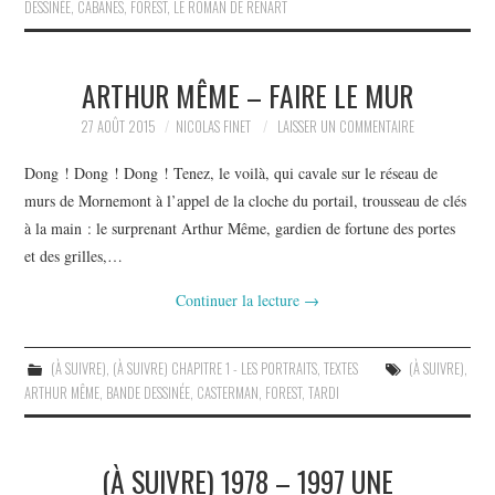
DESSINÉE
,
CABANES
,
FOREST
,
LE ROMAN DE RENART
ARTHUR MÊME – FAIRE LE MUR
27 AOÛT 2015
NICOLAS FINET
LAISSER UN COMMENTAIRE
Dong ! Dong ! Dong ! Tenez, le voilà, qui cavale sur le réseau de
murs de Mornemont à l’appel de la cloche du portail, trousseau de clés
à la main : le surprenant Arthur Même, gardien de fortune des portes
et des grilles,…
Continuer la lecture
→
(À SUIVRE)
,
(À SUIVRE) CHAPITRE 1 - LES PORTRAITS
,
TEXTES
(À SUIVRE)
,
ARTHUR MÊME
,
BANDE DESSINÉE
,
CASTERMAN
,
FOREST
,
TARDI
(À SUIVRE) 1978 – 1997 UNE