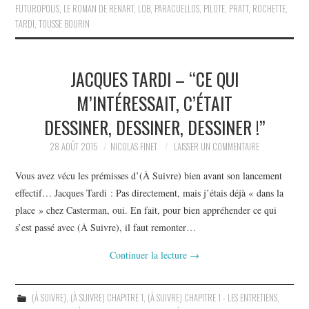
FUTUROPOLIS
,
LE ROMAN DE RENART
,
LOB
,
PARACUELLOS
,
PILOTE
,
PRATT
,
ROCHETTE
,
TARDI
,
TOUSSE BOURIN
JACQUES TARDI – “CE QUI
M’INTÉRESSAIT, C’ÉTAIT
DESSINER, DESSINER, DESSINER !”
28 AOÛT 2015
NICOLAS FINET
LAISSER UN COMMENTAIRE
Vous avez vécu les prémisses d’(À Suivre) bien avant son lancement
effectif… Jacques Tardi : Pas directement, mais j’étais déjà « dans la
place » chez Casterman, oui. En fait, pour bien appréhender ce qui
s’est passé avec (À Suivre), il faut remonter…
Continuer la lecture
→
(À SUIVRE)
,
(À SUIVRE) CHAPITRE 1
,
(À SUIVRE) CHAPITRE 1 - LES ENTRETIENS
,