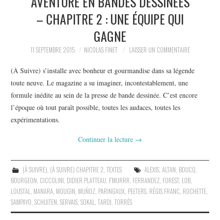
AVENTURE EN BANDES DESSINÉES
– CHAPITRE 2 : UNE ÉQUIPE QUI
GAGNE
11 SEPTEMBRE 2015
NICOLAS FINET
LAISSER UN COMMENTAIRE
(À Suivre) s’installe avec bonheur et gourmandise dans sa légende
toute neuve. Le magazine a su imaginer, incontestablement, une
formule inédite au sein de la presse de bande dessinée. C’est encore
l’époque où tout paraît possible, toutes les audaces, toutes les
expérimentations.
Continuer la lecture
→
(À SUIVRE)
,
(À SUIVRE) CHAPITRE 2
,
TEXTES
ALEXIS
,
ALTAN
,
BOUCQ
,
BOURGEON
,
CICCOLINI
,
DIDIER PLATTEAU
,
F'MURRR
,
FERRANDEZ
,
FOREST
,
LOB
,
LOUSTAL
,
MANARA
,
MOUGIN
,
MUÑOZ
,
PARINGAUX
,
PEETERS
,
RÉGIS FRANC
,
ROCHETTE
,
SAMPAYO
,
SCHUITEN
,
SERVAIS
,
SOKAL
,
TARDI
,
TORRÈS