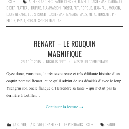
TEXTES
ADÈLE BLANC-SEC
,
BANDE DESSINÉE
,
BUZELLI
,
CASTERMAN
,
DARGAUD
,
DIDIER PLATTEAU
,
DUPUIS
,
FLAMMARION
,
FOREST
,
FUTUROPOLIS
,
JEAN-PAUL MOUGIN
,
LOUIS GÉRARD
,
LOUIS-ROBERT CASTERMAN
,
MANARA
,
MAUS
,
MÉTAL HURLANT
,
PIF
,
PILOTE
,
PRATT
,
ROBIAL
,
SPIEGELMAN
,
TARDI
RENART – LE ROUQUIN
MAGNIFIQUE
28 AOÛT 2015
NICOLAS FINET
LAISSER UN COMMENTAIRE
Oyez donc, vous tous, la très savoureuse et très édifiante histoire d’un
coquin nommé Renart, et ce qu’il advint de ses démêlés d’avec le loup
Ysengrin son oncle flanqué d’Hersendre sa tante – qui n’était pas la
dernière à tortiller…
Continuer la lecture
→
(À SUIVRE)
,
(À SUIVRE) CHAPITRE 1 - LES PORTRAITS
,
TEXTES
BANDE