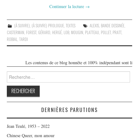
Continuer la lecture
→
(À SUIVRE)
,
(À SUIVRE) PROLOGUE
,
TEXTES
ALEXIS
,
BANDE DESSINÉE
,
CASTERMAN
,
FOREST
,
GÉRARD
,
HERGÉ
,
LOB
,
MOUGIN
,
PLATTEAU
,
POLLET
,
PRATT
,
ROBIAL
,
TARDI
Les contenus de ce blog honnête et 100% indépendant sont libres de 
Rechercher :
DERNIÈRES PARUTIONS
Jean Teulé, 1953 – 2022
Chinese Queer, mon amour