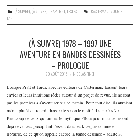
(À SUIVRE)
,
(À SUIVRE) CHAPITRE 1
,
TEXTES
CASTERMAN
,
MOUGIN
,
TARDI
(À SUIVRE) 1978 – 1997 UNE
AVENTURE EN BANDES DESSINÉES
– PROLOGUE
20 AOÛT 2015
NICOLAS FINET
Lorsque Pratt et Tardi, avec les éditeurs de Casterman, laissent leurs
envies et leurs intuitions rôder autour d’un projet de revue, ils ne sont
pas les premiers à s’aventurer sur ce terrain. Pour tout dire, ils auraient
même plutôt du retard, dans cette seconde moitié des années 70.
Beaucoup de ceux qui ont eu le mythique Pilote pour matrice les ont
déjà devancés, précipitant l’essor, dans les kiosques comme en
librairie, de ce qu’on appelle encore la bande dessinée « adulte ».