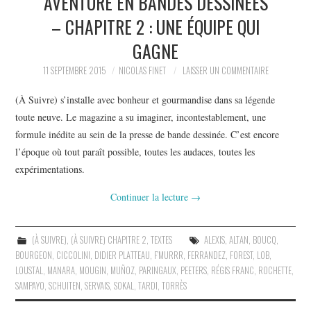
AVENTURE EN BANDES DESSINÉES
– CHAPITRE 2 : UNE ÉQUIPE QUI
GAGNE
11 SEPTEMBRE 2015
NICOLAS FINET
LAISSER UN COMMENTAIRE
(À Suivre) s’installe avec bonheur et gourmandise dans sa légende
toute neuve. Le magazine a su imaginer, incontestablement, une
formule inédite au sein de la presse de bande dessinée. C’est encore
l’époque où tout paraît possible, toutes les audaces, toutes les
expérimentations.
Continuer la lecture
→
(À SUIVRE)
,
(À SUIVRE) CHAPITRE 2
,
TEXTES
ALEXIS
,
ALTAN
,
BOUCQ
,
BOURGEON
,
CICCOLINI
,
DIDIER PLATTEAU
,
F'MURRR
,
FERRANDEZ
,
FOREST
,
LOB
,
LOUSTAL
,
MANARA
,
MOUGIN
,
MUÑOZ
,
PARINGAUX
,
PEETERS
,
RÉGIS FRANC
,
ROCHETTE
,
SAMPAYO
,
SCHUITEN
,
SERVAIS
,
SOKAL
,
TARDI
,
TORRÈS